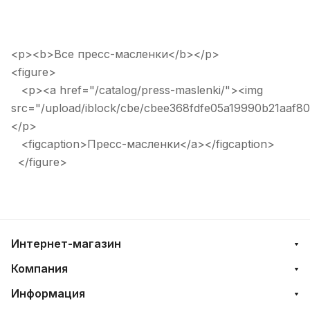
<p><b>Все пресс-масленки</b></p>
<figure>
<p><a href="/catalog/press-maslenki/"><img
src="/upload/iblock/cbe/cbee368fdfe05a19990b21aaf80
</p>
<figcaption>Пресс-масленки</a></figcaption>
</figure>
Интернет-магазин
Компания
Информация